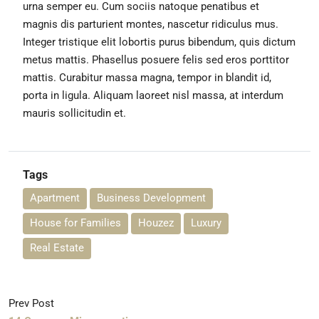
urna semper eu. Cum sociis natoque penatibus et
magnis dis parturient montes, nascetur ridiculus mus.
Integer tristique elit lobortis purus bibendum, quis dictum
metus mattis. Phasellus posuere felis sed eros porttitor
mattis. Curabitur massa magna, tempor in blandit id,
porta in ligula. Aliquam laoreet nisl massa, at interdum
mauris sollicitudin et.
Tags
Apartment
Business Development
House for Families
Houzez
Luxury
Real Estate
Prev Post