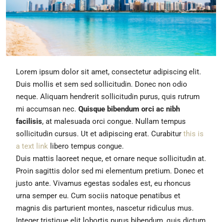
Lorem ipsum dolor sit amet, consectetur adipiscing elit.
Duis mollis et sem sed sollicitudin. Donec non odio
neque. Aliquam hendrerit sollicitudin purus, quis rutrum
mi accumsan nec.
Quisque bibendum orci ac nibh
facilisis
, at malesuada orci congue. Nullam tempus
sollicitudin cursus. Ut et adipiscing erat. Curabitur
this is
a text link
libero tempus congue.
Duis mattis laoreet neque, et ornare neque sollicitudin at.
Proin sagittis dolor sed mi elementum pretium. Donec et
justo ante. Vivamus egestas sodales est, eu rhoncus
urna semper eu. Cum sociis natoque penatibus et
magnis dis parturient montes, nascetur ridiculus mus.
Integer tristique elit lobortis purus bibendum, quis dictum