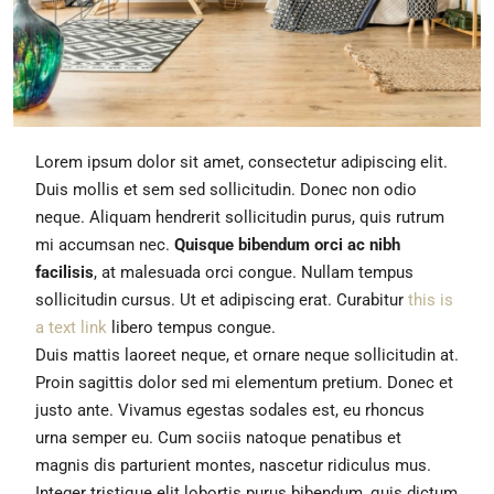
Lorem ipsum dolor sit amet, consectetur adipiscing elit.
Duis mollis et sem sed sollicitudin. Donec non odio
neque. Aliquam hendrerit sollicitudin purus, quis rutrum
mi accumsan nec.
Quisque bibendum orci ac nibh
facilisis
, at malesuada orci congue. Nullam tempus
sollicitudin cursus. Ut et adipiscing erat. Curabitur
this is
a text link
libero tempus congue.
Duis mattis laoreet neque, et ornare neque sollicitudin at.
Proin sagittis dolor sed mi elementum pretium. Donec et
justo ante. Vivamus egestas sodales est, eu rhoncus
urna semper eu. Cum sociis natoque penatibus et
magnis dis parturient montes, nascetur ridiculus mus.
Integer tristique elit lobortis purus bibendum, quis dictum